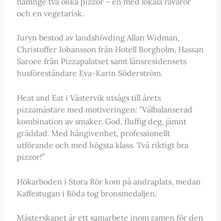
namnge två olika pizzor – en med lokala råvaror
och en vegetarisk.
Juryn bestod av landshövding Allan Widman,
Christoffer Johansson från Hotell Borgholm, Hassan
Saroee från Pizzapalatset samt länsresidensets
husföreståndare Eva-Karin Söderström.
Heat and Eat i Västervik utsågs till årets
pizzamästare med motiveringen: ”Välbalanserad
kombination av smaker. God, fluffig deg, jämnt
gräddad. Med hängivenhet, professionellt
utförande och med högsta klass. Två riktigt bra
pizzor!”
Hökarboden i Stora Rör kom på andraplats, medan
Kaffestugan i Böda tog bronsmedaljen.
Mästerskapet är ett samarbete inom ramen för den