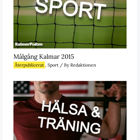
Målgång Kalmar 2015
Återpublicerat
,
Sport
/ By
Redaktionen