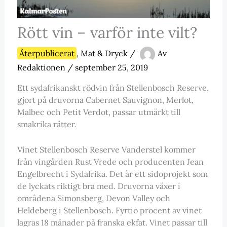
Rött vin – varför inte vilt?
Återpublicerat
,
Mat & Dryck
/
Av
Redaktionen
/
september 25, 2019
Ett sydafrikanskt rödvin från Stellenbosch Reserve,
gjort på druvorna Cabernet Sauvignon, Merlot,
Malbec och Petit Verdot, passar utmärkt till
smakrika rätter.
Vinet Stellenbosch Reserve Vanderstel kommer
från vingården Rust Vrede och producenten Jean
Engelbrecht i Sydafrika. Det är ett sidoprojekt som
de lyckats riktigt bra med. Druvorna växer i
områdena Simonsberg, Devon Valley och
Heldeberg i Stellenbosch. Fyrtio procent av vinet
lagras 18 månader på franska ekfat. Vinet passar till