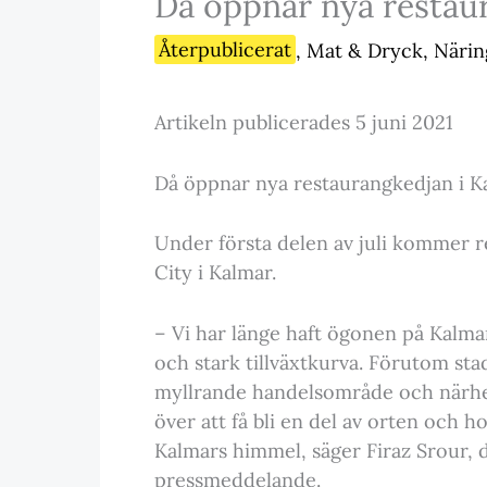
Då öppnar nya restau
Återpublicerat
,
Mat & Dryck
,
Närin
Artikeln publicerades 5 juni 2021
Då öppnar nya restaurangkedjan i K
Under första delen av juli kommer 
City i Kalmar.
– Vi har länge haft ögonen på Kalma
och stark tillväxtkurva. Förutom sta
myllrande handelsområde och närheten
över att få bli en del av orten och ho
Kalmars himmel, säger Firaz Srour, di
pressmeddelande.