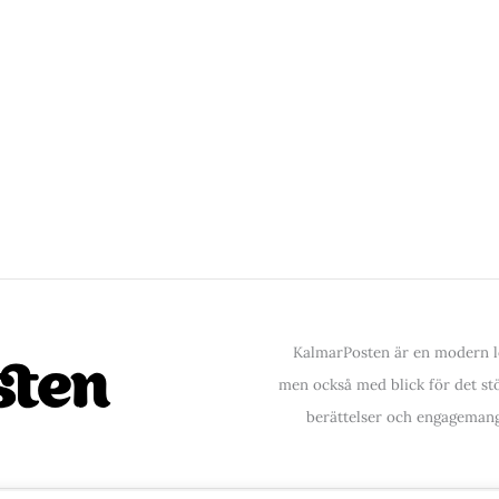
KalmarPosten är en modern lo
men också med blick för det stör
berättelser och engagemang