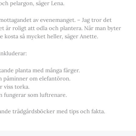
och pelargon, säger Lena.
 mottagandet av evenemanget. – Jag tror det
det är roligt att odla och plantera. När man byter
 kosta så mycket heller, säger Anette.
 inkluderar:
äxande planta med många färger.
m påminner om elefantöron.
 viss torka.
en fungerar som luftrenare.
rande trädgårdsböcker med tips och fakta.