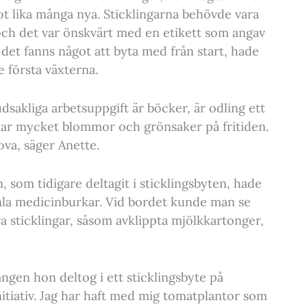
ot lika många nya. Sticklingarna behövde vara
 och det var önskvärt med en etikett som angav
 det fanns något att byta med från start, hade
 första växterna.
dsakliga arbetsuppgift är böcker, är odling ett
dlar mycket blommor och grönsaker på fritiden.
rova, säger Anette.
 som tidigare deltagit i sticklingsbyten, hade
mla medicinburkar. Vid bordet kunde man se
ara sticklingar, såsom avklippta mjölkkartonger,
ngen hon deltog i ett sticklingsbyte på
 initiativ. Jag har haft med mig tomatplantor som