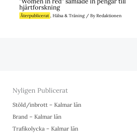
”Women in red” samlade in pengar till
hjärtforskning
Återpublicerat
,
Hälsa & Träning
/ By
Redaktionen
Nyligen Publicerat
Stöld/inbrott – Kalmar län
Brand – Kalmar län
Trafikolycka – Kalmar län