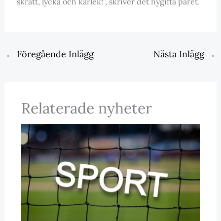
skratt, lycka och kärlek!”, skriver det nygifta paret.
←
Föregående Inlägg
Nästa Inlägg
→
Relaterade nyheter