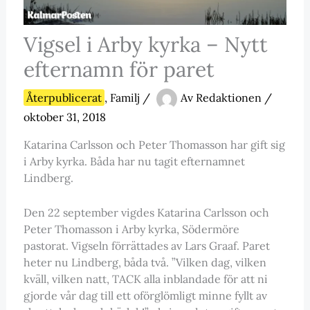
Vigsel i Arby kyrka – Nytt
efternamn för paret
Återpublicerat
,
Familj
/
Av
Redaktionen
/
oktober 31, 2018
Katarina Carlsson och Peter Thomasson har gift sig
i Arby kyrka. Båda har nu tagit efternamnet
Lindberg.
Den 22 september vigdes Katarina Carlsson och
Peter Thomasson i Arby kyrka, Södermöre
pastorat. Vigseln förrättades av Lars Graaf. Paret
heter nu Lindberg, båda två. ”Vilken dag, vilken
kväll, vilken natt, TACK alla inblandade för att ni
gjorde vår dag till ett oförglömligt minne fyllt av