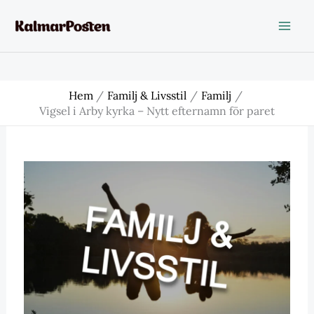
Hoppa
till
innehåll
Hem
Familj & Livsstil
Familj
Vigsel i Arby kyrka – Nytt efternamn för paret