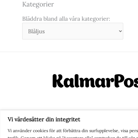
Kategorier
Bläddra bland alla våra kategorier:
Vi värdesätter din integritet
Nyhetstips eller frågor?
Ko
Vi använder cookies för att förbättra din surfupplevelse, visa pe
trafik. Genom att klicka på "Acceptera alla" samtycker du till vår