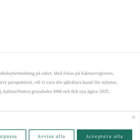
kalnyhetstidning på nätet. Med fokus på Kalmarregionen,
re perspektivet, vill vi vara din självklara kanal för nyheter,
. KalmarPosten grundades 1988 och fick nya ägare 2025.
alla Kategorier & Ämnen här
npassa
Avvisa alla
Acceptera alla