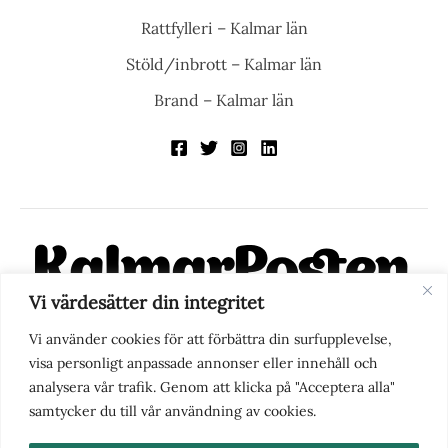
Rattfylleri – Kalmar län
Stöld/inbrott – Kalmar län
Brand – Kalmar län
Vi värdesätter din integritet
KalmarPosten är en modern lokalnyhetstidning på nätet. Med
Vi använder cookies för att förbättra din surfupplevelse,
fokus på Kalmarregionen, men också med blick för det större
visa personligt anpassade annonser eller innehåll och
perspektivet, vill vi vara din självklara kanal för nyheter,
analysera vår trafik. Genom att klicka på "Acceptera alla"
berättelser och engagemang. KalmarPosten grundades 1988 och
samtycker du till vår användning av cookies.
fick nya ägare 2025.