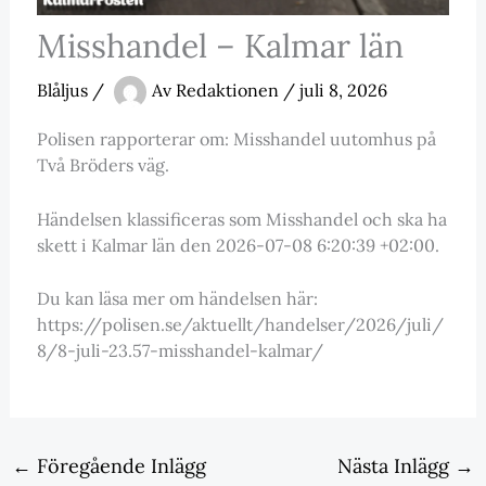
Misshandel – Kalmar län
Blåljus
/
Av
Redaktionen
/
juli 8, 2026
Polisen rapporterar om: Misshandel uutomhus på
Två Bröders väg.
Händelsen klassificeras som Misshandel och ska ha
skett i Kalmar län den 2026-07-08 6:20:39 +02:00.
Du kan läsa mer om händelsen här:
https://polisen.se/aktuellt/handelser/2026/juli/
8/8-juli-23.57-misshandel-kalmar/
←
Föregående Inlägg
Nästa Inlägg
→