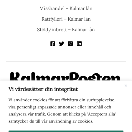
Misshandel – Kalmar län
Rattfylleri – Kalmar län
Stöld/inbrott – Kalmar län
Vi värdesätter din integritet
KalmarPosten är en modern lokalnyhetstidning på nätet. Med
Vi använder cookies för att förbättra din surfupplevelse,
fokus på Kalmarregionen, men också med blick för det större
visa personligt anpassade annonser eller innehåll och
perspektivet, vill vi vara din självklara kanal för nyheter,
analysera vår trafik. Genom att klicka på "Acceptera alla"
berättelser och engagemang. KalmarPosten grundades 1988 och
samtycker du till vår användning av cookies.
fick nya ägare 2025.