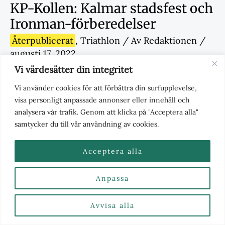
KP-Kollen: Kalmar stadsfest och
Ironman-förberedelser
Återpublicerat
,
Triathlon
/ Av
Redaktionen
/
augusti 17, 2022
Vi värdesätter din integritet
KP-Kollens skribent Linus Gunnarsson summerar
Vi använder cookies för att förbättra din surfupplevelse,
semestern och ser fram emot helgens Ironman i
visa personligt anpassade annonser eller innehåll och
Kalmar efter en lyckad stadsfest.
analysera vår trafik. Genom att klicka på "Acceptera alla"
samtycker du till vår användning av cookies.
Acceptera alla
Anpassa
Avvisa alla