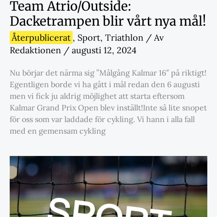
Team Atrio/Outside:
Dacketrampen blir vårt nya mål!
Återpublicerat
,
Sport
,
Triathlon
/ Av
Redaktionen
/
augusti 12, 2024
Nu börjar det närma sig ”Målgång Kalmar 16″ på riktigt!
Egentligen borde vi ha gått i mål redan den 6 augusti
men vi fick ju aldrig möjlighet att starta eftersom
Kalmar Grand Prix Open blev inställt!Inte så lite snopet
för oss som var laddade för cykling. Vi hann i alla fall
med en gemensam cykling