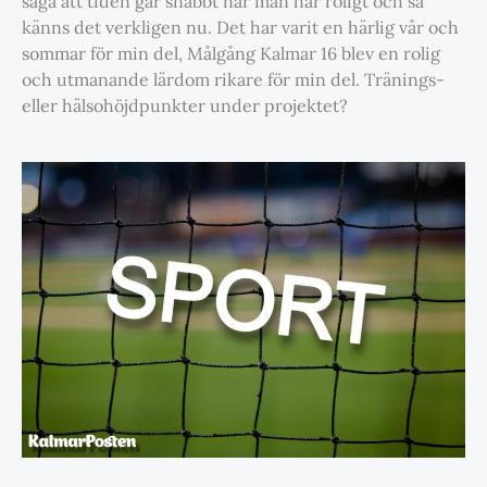
säga att tiden går snabbt när man har roligt och så
känns det verkligen nu. Det har varit en härlig vår och
sommar för min del, Målgång Kalmar 16 blev en rolig
och utmanande lärdom rikare för min del. Tränings-
eller hälsohöjdpunkter under projektet?