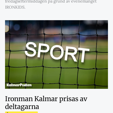
fredagseftermiddagen på grund av evenemanget
IRONKIDS.
Ironman Kalmar prisas av
deltagarna