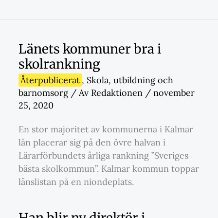
Länets kommuner bra i
skolrankning
Återpublicerat
,
Skola
,
utbildning och
barnomsorg
/ Av
Redaktionen
/
november
25, 2020
En stor majoritet av kommunerna i Kalmar
län placerar sig på den övre halvan i
Lärarförbundets årliga rankning ”Sveriges
bästa skolkommun”. Kalmar kommun toppar
länslistan på en niondeplats.
Han blir ny direktör i