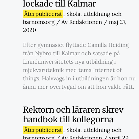
lockade till Kalmar
Återpublicerat
,
Skola
,
utbildning och
barnomsorg
/ Av
Redaktionen
/
maj 27,
2020
Efter gymnasiet flyttade Camilla Heiding
från Nybro till Kalmar och satsade på
Linnéuniversitetets nya utbildning i
mjukvaruteknik med tema Internet of
things. Halvvägs in i utbildningen är hon nu
ännu mer övertygad om att hon valde rätt.
Rektorn och läraren skrev
handbok till kollegorna
Återpublicerat
,
Skola
,
utbildning och
barnomsorg
/ Av
Redaktionen
/
april 29,