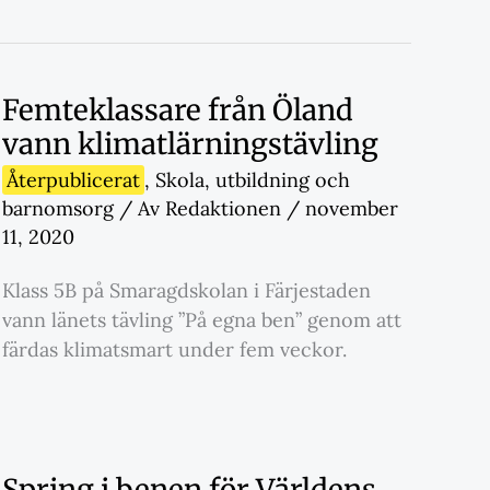
Femteklassare från Öland
vann klimatlärningstävling
Återpublicerat
,
Skola
,
utbildning och
barnomsorg
/ Av
Redaktionen
/
november
11, 2020
Klass 5B på Smaragdskolan i Färjestaden
vann länets tävling ”På egna ben” genom att
färdas klimatsmart under fem veckor.
Spring i benen för Världens