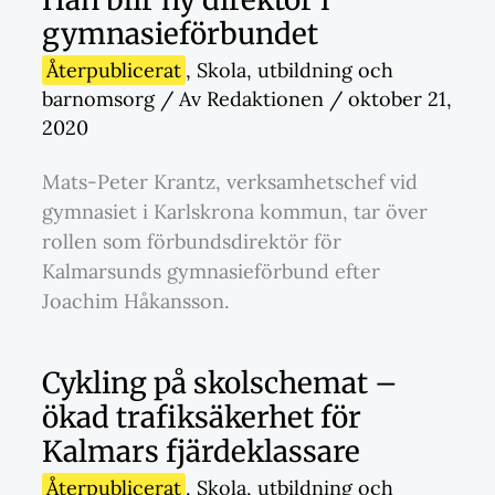
gymnasieförbundet
Återpublicerat
,
Skola
,
utbildning och
barnomsorg
/ Av
Redaktionen
/
oktober 21,
2020
Mats-Peter Krantz, verksamhetschef vid
gymnasiet i Karlskrona kommun, tar över
rollen som förbundsdirektör för
Kalmarsunds gymnasieförbund efter
Joachim Håkansson.
Cykling på skolschemat –
ökad trafiksäkerhet för
Kalmars fjärdeklassare
Återpublicerat
,
Skola
,
utbildning och