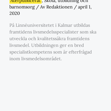
Återpublicerat
,
Skola
,
utbildning och
barnomsorg
/ Av
Redaktionen
/
april 1,
2020
På Linnéuniversitetet i Kalmar utbildas
framtidens livsmedelsspecialister som ska
utveckla och kvalitetssäkra framtidens
livsmedel. Utbildningen ger en bred
specialistkompetens som är efterfrågad
inom livsmedelsområdet.