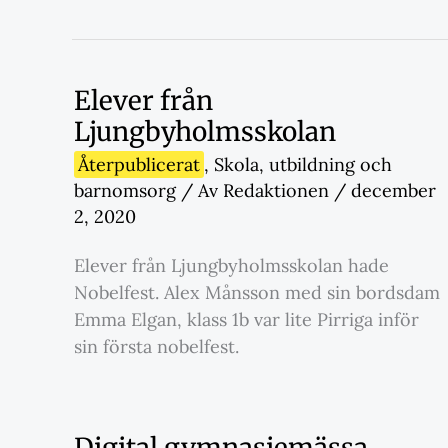
Elever från
Ljungbyholmsskolan
Återpublicerat
,
Skola
,
utbildning och
barnomsorg
/ Av
Redaktionen
/
december
2, 2020
Elever från Ljungbyholmsskolan hade
Nobelfest. Alex Månsson med sin bordsdam
Emma Elgan, klass 1b var lite Pirriga inför
sin första nobelfest.
Digital gymnasiemässa