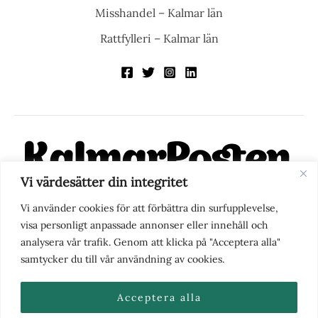
Misshandel – Kalmar län
Rattfylleri – Kalmar län
Vi värdesätter din integritet
KalmarPosten är en modern lokalnyhetstidning på nätet. Med
Vi använder cookies för att förbättra din surfupplevelse,
fokus på Kalmarregionen, men också med blick för det större
visa personligt anpassade annonser eller innehåll och
perspektivet, vill vi vara din självklara kanal för nyheter,
analysera vår trafik. Genom att klicka på "Acceptera alla"
berättelser och engagemang. KalmarPosten grundades 1988 och
samtycker du till vår användning av cookies.
fick nya ägare 2025.
Acceptera alla