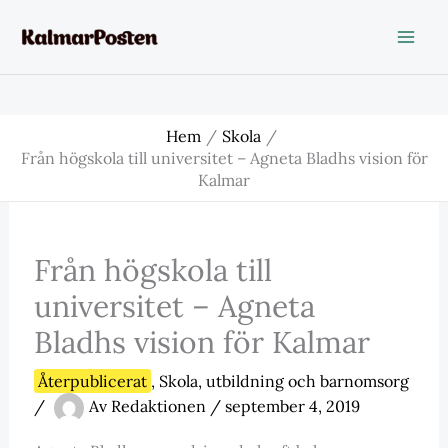
Hoppa
till
innehåll
Hem
Skola
Från högskola till universitet – Agneta Bladhs vision för
Kalmar
Från högskola till
universitet – Agneta
Bladhs vision för Kalmar
Återpublicerat
,
Skola
,
utbildning och barnomsorg
/
Av
Redaktionen
/
september 4, 2019