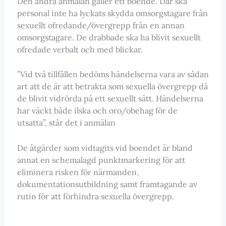
Den andra anmälan gäller ett boende. Där ska
personal inte ha lyckats skydda omsorgstagare från
sexuellt ofredande/övergrepp från en annan
omsorgstagare. De drabbade ska ha blivit sexuellt
ofredade verbalt och med blickar.
”Vid två tillfällen bedöms händelserna vara av sådan
art att de är att betrakta som sexuella övergrepp då
de blivit vidrörda på ett sexuellt sätt. Händelserna
har väckt både ilska och oro/obehag för de
utsatta”, står det i anmälan
De åtgärder som vidtagits vid boendet är bland
annat en schemalagd punktmarkering för att
eliminera risken för närmanden,
dokumentationsutbildning samt framtagande av
rutin för att förhindra sexuella övergrepp.