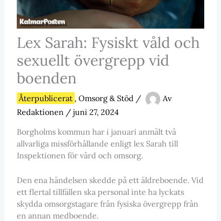
Lex Sarah: Fysiskt våld och
sexuellt övergrepp vid
boenden
Återpublicerat
,
Omsorg & Stöd
/
Av
Redaktionen
/
juni 27, 2024
Borgholms kommun har i januari anmält två
allvarliga missförhållande enligt lex Sarah till
Inspektionen för vård och omsorg.
Den ena händelsen skedde på ett äldreboende. Vid
ett flertal tillfällen ska personal inte ha lyckats
skydda omsorgstagare från fysiska övergrepp från
en annan medboende.