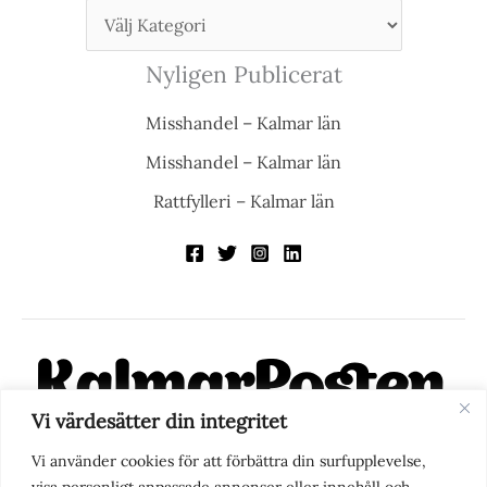
Nyligen Publicerat
Misshandel – Kalmar län
Misshandel – Kalmar län
Rattfylleri – Kalmar län
Vi värdesätter din integritet
KalmarPosten är en modern lokalnyhetstidning på nätet. Med
Vi använder cookies för att förbättra din surfupplevelse,
fokus på Kalmarregionen, men också med blick för det större
visa personligt anpassade annonser eller innehåll och