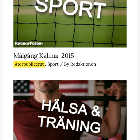
Målgång Kalmar 2015
Återpublicerat
,
Sport
/ By
Redaktionen