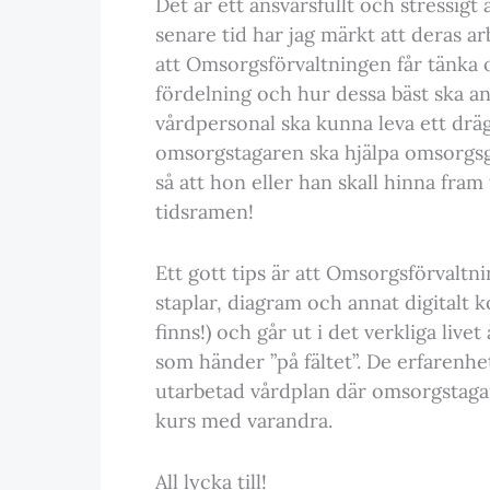
Det är ett ansvarsfullt och stressi
senare tid har jag märkt att deras a
att Omsorgsförvaltningen får tänka 
fördelning och hur dessa bäst ska a
vårdpersonal ska kunna leva ett drägli
omsorgstagaren ska hjälpa omsorgsgi
så att hon eller han skall hinna fram
tidsramen!
Ett gott tips är att Omsorgsförvaltni
staplar, diagram och annat digitalt 
finns!) och går ut i det verkliga liv
som händer ”på fältet”. De erfarenh
utarbetad vårdplan där omsorgstaga
kurs med varandra.
All lycka till!