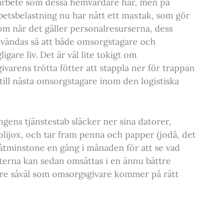
gt arbete som dessa hemvårdare har, men på
rbetsbelastning nu har nått ett maxtak, som gör
om när det gäller personalresurserna, dess
nvändas så att både omsorgstagare och
gare liv. Det är väl lite tokigt om
varens trötta fötter att stappla ner för trappan
 till nästa omsorgstagare inom den logistiska
ngens tjänstestab släcker ner sina datorer,
kolijox, och tar fram penna och papper (jodå, det
et åtminstone en gång i månaden för att se vad
eterna kan sedan omsättas i en ännu bättre
re såväl som omsorgsgivare kommer på rätt