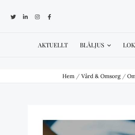
Hoppa
till
innehåll
AKTUELLT
BLÅLJUS
LOK
Hem
Vård & Omsorg
Om