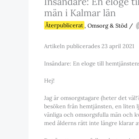
Insändare: En eloge t
män i Kalmar län
Återpublicerat
,
Omsorg & Stöd
/
Artikeln publicerades 23 april 2021
Insändare: En eloge till hemtjänste
Hej!
Jag är omsorgstagare (heter det väl!
besöken från hemtjänsten, en liten l
vänliga och omsorgsfulla män och k
med ålderns rätt inte längre klarar av