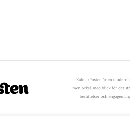
KalmarPosten är en modern lo
men också med blick för det stör
berättelser och engagemang