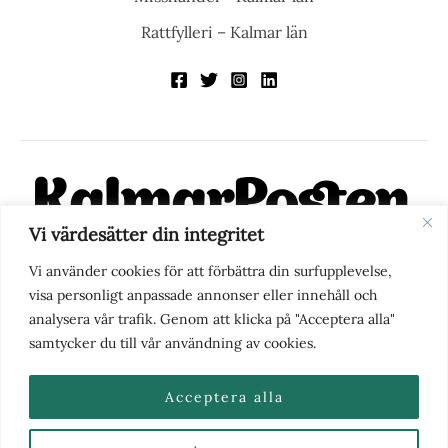
Rattfylleri – Kalmar län
Vi värdesätter din integritet
KalmarPosten är en modern lokalnyhetstidning på nätet. Med
Vi använder cookies för att förbättra din surfupplevelse,
fokus på Kalmarregionen, men också med blick för det större
visa personligt anpassade annonser eller innehåll och
perspektivet, vill vi vara din självklara kanal för nyheter,
analysera vår trafik. Genom att klicka på "Acceptera alla"
berättelser och engagemang. KalmarPosten grundades 1988 och
samtycker du till vår användning av cookies.
fick nya ägare 2025.
Acceptera alla