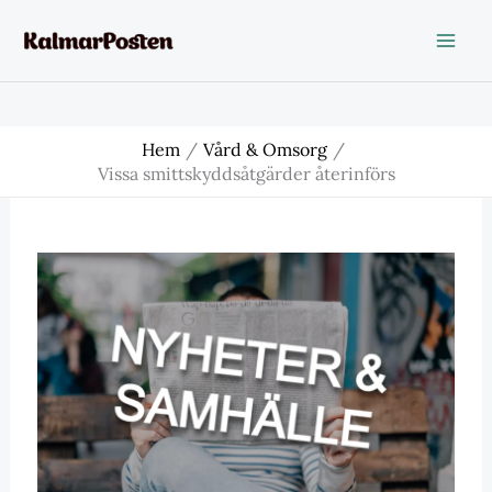
Hoppa
till
innehåll
Hem
Vård & Omsorg
Vissa smittskyddsåtgärder återinförs