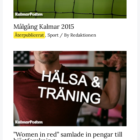
Målgång Kalmar 2015
Återpublicerat
,
Sport
/ By
Redaktionen
”Women in red” samlade in pengar till