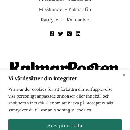
Misshandel – Kalmar län
Rattfylleri – Kalmar län
Vi värdesätter din integritet
KalmarPosten är en modern lokalnyhetstidning på nätet. Med
Vi använder cookies för att förbättra din surfupplevelse,
fokus på Kalmarregionen, men också med blick för det större
visa personligt anpassade annonser eller innehåll och
perspektivet, vill vi vara din självklara kanal för nyheter,
analysera vår trafik. Genom att klicka på "Acceptera alla"
berättelser och engagemang. KalmarPosten grundades 1988 och
samtycker du till vår användning av cookies.
fick nya ägare 2025.
Acceptera alla