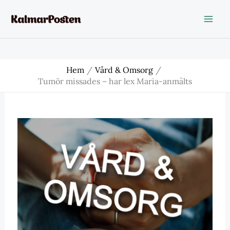
Hoppa
till
innehåll
Hem
Vård & Omsorg
Tumör missades – har lex Maria-anmälts