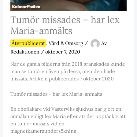
Tumör missades – har lex
Maria-anmälts
Återpublicerat
,
Vård & Omsorg
/
Av
Redaktionen
/
oktober 7, 2020
När de gamla bilderna från 2018 granskades kunde
man se tumören även på dessa, men den hade
missats. Artikeln publicerades 7 oktober 2020
Tumör missades – har lex Maria-anmälts
En chefläkare vid Västerviks sjukhus har gjort en
anmälan enligt lex Maria efter att det upptäckts att
en tumör missats vid en
magnetkameraundersökning.