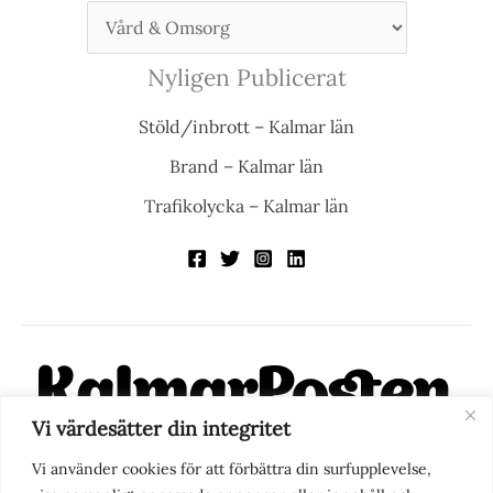
Nyligen Publicerat
Stöld/inbrott – Kalmar län
Brand – Kalmar län
Trafikolycka – Kalmar län
Vi värdesätter din integritet
KalmarPosten är en modern lokalnyhetstidning på nätet. Med
Vi använder cookies för att förbättra din surfupplevelse,
fokus på Kalmarregionen, men också med blick för det större