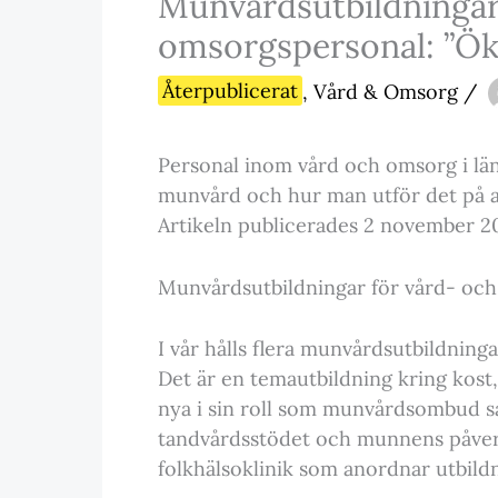
Munvårdsutbildningar
omsorgspersonal: ”Öka
Återpublicerat
,
Vård & Omsorg
/
Personal inom vård och omsorg i läne
munvård och hur man utför det på a
Artikeln publicerades 2 november 2
Munvårdsutbildningar för vård- och
I vår hålls flera munvårdsutbildning
Det är en temautbildning kring kost,
nya i sin roll som munvårdsombud s
tandvårdsstödet och munnens påverk
folkhälsoklinik som anordnar utbil