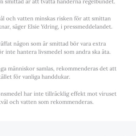
li smittad är att tvätta händerna regelbundet.
l och vatten minskas risken för att smittan
knar, säger Elsie Ydring, i pressmeddelandet.
räffat någon som är smittad bör vara extra
inte hantera livsmedel som andra ska äta.
ånga människor samlas, rekommenderas det att
ället för vanliga handdukar.
nsmedel har inte tillräcklig effekt mot viruset
 tvål och vatten som rekommenderas.