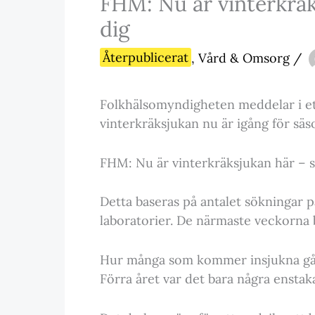
FHM: Nu är vinterkräk
dig
Återpublicerat
,
Vård & Omsorg
/
Folkhälsomyndigheten meddelar i et
vinterkräksjukan nu är igång för sä
FHM: Nu är vinterkräksjukan här – s
Detta baseras på antalet sökningar p
laboratorier. De närmaste veckorna b
Hur många som kommer insjukna går 
Förra året var det bara några enstak