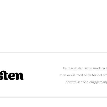
KalmarPosten är en modern lo
men också med blick för det stör
berättelser och engagemang