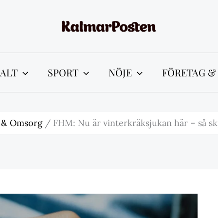
ALT
SPORT
NÖJE
FÖRETAG &
 & Omsorg
FHM: Nu är vinterkräksjukan här – så s