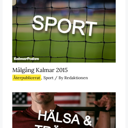
Målgång Kalmar 2015
Återpublicerat
,
Sport
/ By
Redaktionen