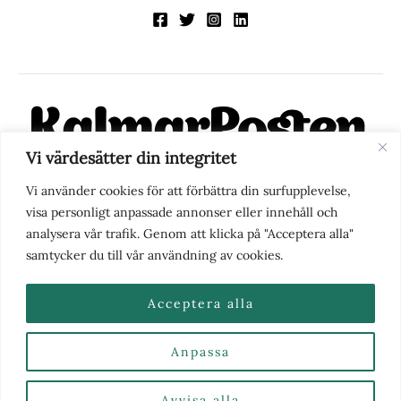
Vi värdesätter din integritet
KalmarPosten är en modern lokalnyhetstidning på nätet. Med
Vi använder cookies för att förbättra din surfupplevelse,
fokus på Kalmarregionen, men också med blick för det större
visa personligt anpassade annonser eller innehåll och
perspektivet, vill vi vara din självklara kanal för nyheter,
analysera vår trafik. Genom att klicka på "Acceptera alla"
berättelser och engagemang. KalmarPosten grundades 1988 och
samtycker du till vår användning av cookies.
fick nya ägare 2025.
Acceptera alla
Anpassa
Nyhetstips eller frågor?
Kontakta oss
| Copyright ©
2026 | Kalmarposten.se |
Se alla Kategorier & Ämnen
här
Avvisa alla