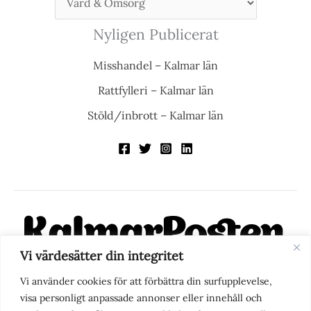
Nyligen Publicerat
Misshandel – Kalmar län
Rattfylleri – Kalmar län
Stöld/inbrott – Kalmar län
Vi värdesätter din integritet
KalmarPosten är en modern lokalnyhetstidning på nätet. Med
Vi använder cookies för att förbättra din surfupplevelse,
fokus på Kalmarregionen, men också med blick för det större
visa personligt anpassade annonser eller innehåll och
perspektivet, vill vi vara din självklara kanal för nyheter,