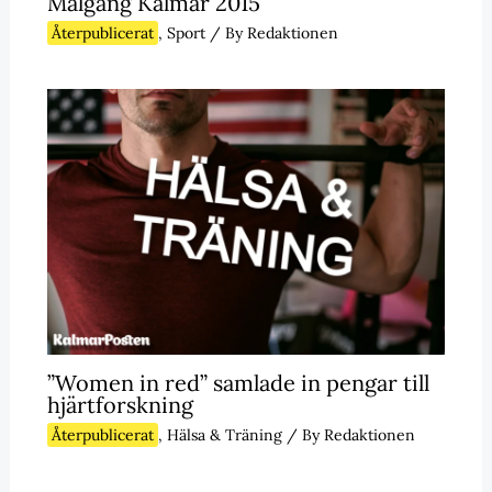
Målgång Kalmar 2015
Återpublicerat
,
Sport
/ By
Redaktionen
”Women in red” samlade in pengar till
hjärtforskning
Återpublicerat
,
Hälsa & Träning
/ By
Redaktionen