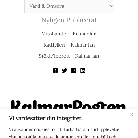
Nyligen Publicerat
Misshandel – Kalmar län
Rattfylleri – Kalmar län
Stöld/inbrott – Kalmar län
Vi värdesätter din integritet
KalmarPosten är en modern lokalnyhetstidning på nätet. Med
Vi använder cookies för att förbättra din surfupplevelse,
fokus på Kalmarregionen, men också med blick för det större
visa personligt anpassade annonser eller innehåll och
perspektivet, vill vi vara din självklara kanal för nyheter,