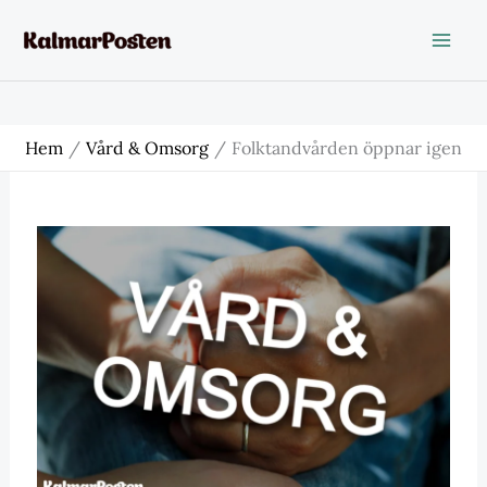
Hoppa
till
innehåll
Hem
Vård & Omsorg
Folktandvården öppnar igen