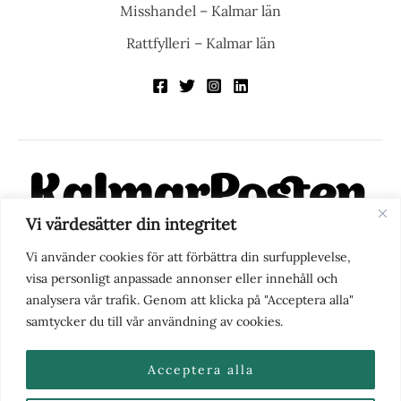
Misshandel – Kalmar län
Rattfylleri – Kalmar län
Vi värdesätter din integritet
KalmarPosten är en modern lokalnyhetstidning på nätet. Med
Vi använder cookies för att förbättra din surfupplevelse,
fokus på Kalmarregionen, men också med blick för det större
visa personligt anpassade annonser eller innehåll och
perspektivet, vill vi vara din självklara kanal för nyheter,
analysera vår trafik. Genom att klicka på "Acceptera alla"
berättelser och engagemang. KalmarPosten grundades 1988 och
samtycker du till vår användning av cookies.
fick nya ägare 2025.
Acceptera alla