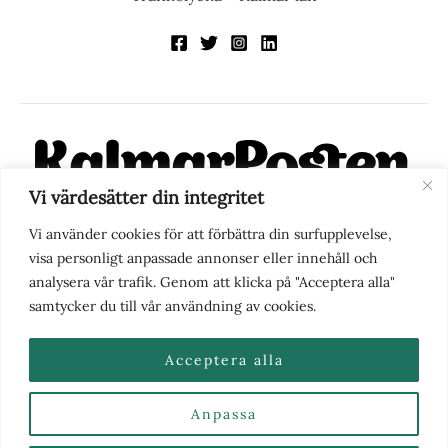
Vi värdesätter din integritet
KalmarPosten är en modern lokalnyhetstidning på nätet. Med
Vi använder cookies för att förbättra din surfupplevelse,
fokus på Kalmarregionen, men också med blick för det större
visa personligt anpassade annonser eller innehåll och
perspektivet, vill vi vara din självklara kanal för nyheter,
analysera vår trafik. Genom att klicka på "Acceptera alla"
berättelser och engagemang. KalmarPosten grundades 1988 och
samtycker du till vår användning av cookies.
fick nya ägare 2025.
Acceptera alla
Anpassa
Nyhetstips eller frågor?
Kontakta oss
| Copyright ©
2026 | Kalmarposten.se |
Se alla Kategorier & Ämnen