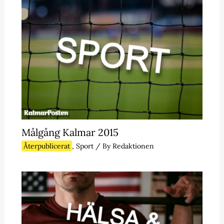
Målgång Kalmar 2015
Återpublicerat
,
Sport
/ By
Redaktionen