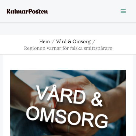
Hoppa
till
innehåll
Hem
Vård & Omsorg
Regionen varnar för falska smittspårare