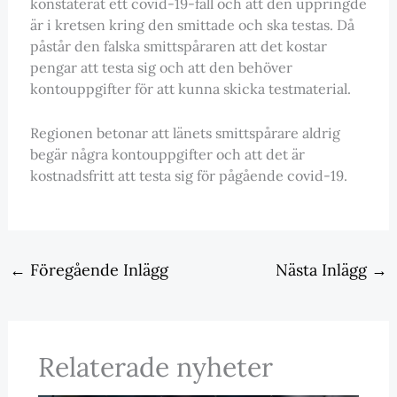
konstaterat ett covid-19-fall och att den uppringde
är i kretsen kring den smittade och ska testas. Då
påstår den falska smittspåraren att det kostar
pengar att testa sig och att den behöver
kontouppgifter för att kunna skicka testmaterial.
Regionen betonar att länets smittspårare aldrig
begär några kontouppgifter och att det är
kostnadsfritt att testa sig för pågående covid-19.
←
Föregående Inlägg
Nästa Inlägg
→
Relaterade nyheter