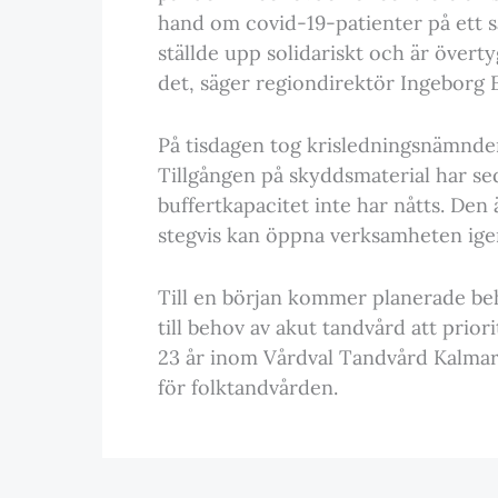
hand om covid-19-patienter på ett säke
ställde upp solidariskt och är övert
det, säger regiondirektör Ingeborg 
På tisdagen tog krisledningsnämnde
Tillgången på skyddsmaterial har sed
buffertkapacitet inte har nåtts. Den
stegvis kan öppna verksamheten ige
Till en början kommer planerade be
till behov av akut tandvård att prio
23 år inom Vårdval Tandvård Kalmar
för folktandvården.