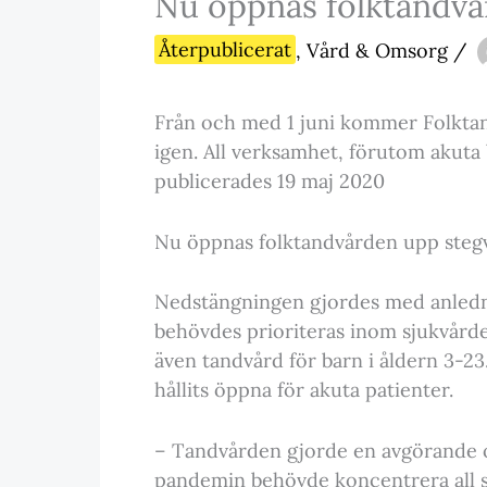
Nu öppnas folktandvå
Återpublicerat
,
Vård & Omsorg
/
Från och med 1 juni kommer Folktan
igen. All verksamhet, förutom akuta 
publicerades 19 maj 2020
Nu öppnas folktandvården upp stegv
Nedstängningen gjordes med anlednin
behövdes prioriteras inom sjukvårde
även tandvård för barn i åldern 3-23
hållits öppna för akuta patienter.
– Tandvården gjorde en avgörande oc
pandemin behövde koncentrera all sk