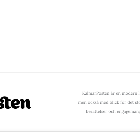
KalmarPosten är en modern lo
men också med blick för det stör
berättelser och engagemang