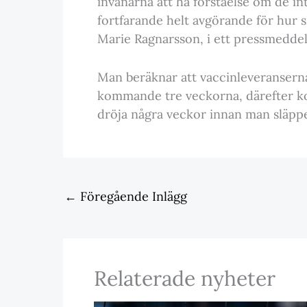
invånarna att ha förståelse om de inte
fortfarande helt avgörande för hur 
Marie Ragnarsson, i ett pressmedde
Man beräknar att vaccinleveransern
kommande tre veckorna, därefter ko
dröja några veckor innan man släpp
←
Föregående Inlägg
Relaterade nyheter