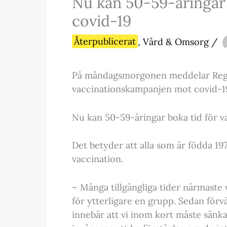
Nu kan 50-59-åringar 
covid-19
Återpublicerat
,
Vård & Omsorg
/
På måndagsmorgonen meddelar Region
vaccinationskampanjen mot covid-19
Nu kan 50-59-åringar boka tid för v
Det betyder att alla som är födda 197
vaccination.
– Många tillgängliga tider närmaste
för ytterligare en grupp. Sedan förvän
innebär att vi inom kort måste sänka