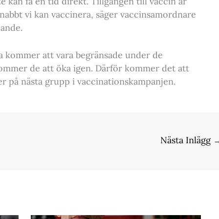
 kan få en tid direkt. Tillgången till vaccin är
snabbt vi kan vaccinera, säger vaccinsamordnare
lande.
a kommer att vara begränsade under de
mmer de att öka igen. Därför kommer det att
er på nästa grupp i vaccinationskampanjen.
Nästa Inlägg