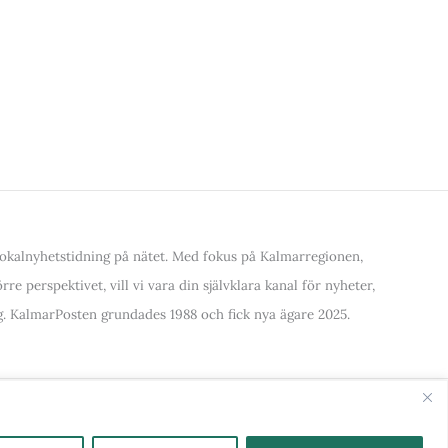
kalnyhetstidning på nätet. Med fokus på Kalmarregionen,
re perspektivet, vill vi vara din självklara kanal för nyheter,
. KalmarPosten grundades 1988 och fick nya ägare 2025.
alla Kategorier & Ämnen här