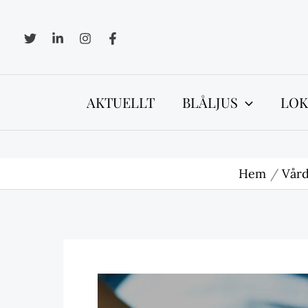
Hoppa
till
innehåll
AKTUELLT
BLÅLJUS
LOK
Hem
Vår