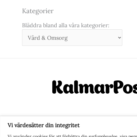
Kategorier
Bläddra bland alla våra kategorier:
Vi värdesätter din integritet
Nyhetstips eller frågor?
Ko
Vi använder cookies för att förbättra din surfupplevelse, visa pe