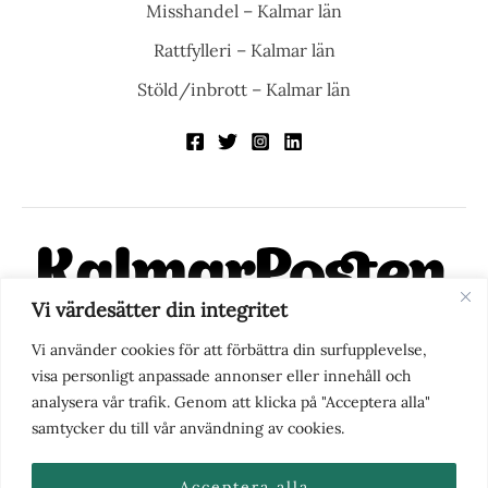
Misshandel – Kalmar län
Rattfylleri – Kalmar län
Stöld/inbrott – Kalmar län
Vi värdesätter din integritet
KalmarPosten är en modern lokalnyhetstidning på nätet. Med
Vi använder cookies för att förbättra din surfupplevelse,
fokus på Kalmarregionen, men också med blick för det större
visa personligt anpassade annonser eller innehåll och
perspektivet, vill vi vara din självklara kanal för nyheter,
analysera vår trafik. Genom att klicka på "Acceptera alla"
berättelser och engagemang. KalmarPosten grundades 1988 och
samtycker du till vår användning av cookies.
fick nya ägare 2025.
Acceptera alla