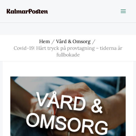
Hoppa
till
innehåll
Hem
Vård & Omsorg
Covid-19: Hårt tryck på provtagning – tiderna är
fullbokade