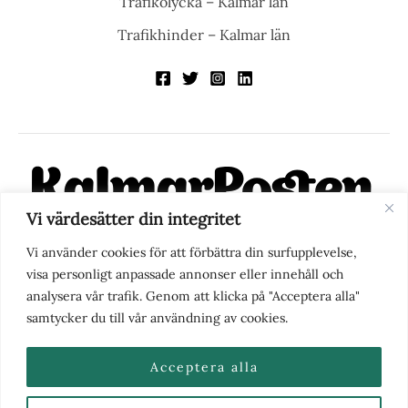
Trafikolycka – Kalmar län
Trafikhinder – Kalmar län
Vi värdesätter din integritet
KalmarPosten är en modern lokalnyhetstidning på nätet. Med
Vi använder cookies för att förbättra din surfupplevelse,
fokus på Kalmarregionen, men också med blick för det större
visa personligt anpassade annonser eller innehåll och
perspektivet, vill vi vara din självklara kanal för nyheter,
analysera vår trafik. Genom att klicka på "Acceptera alla"
berättelser och engagemang. KalmarPosten grundades 1988 och
samtycker du till vår användning av cookies.
fick nya ägare 2025.
Acceptera alla