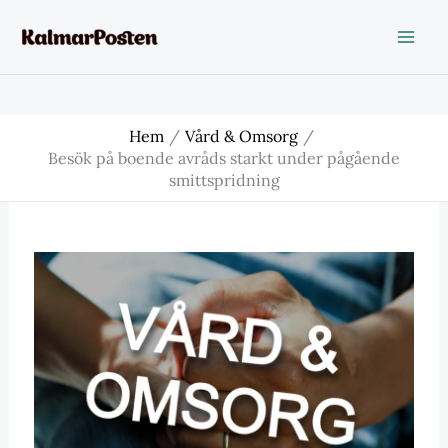
Hoppa
till
innehåll
Hem
Vård & Omsorg
Besök på boende avråds starkt under pågående
smittspridning