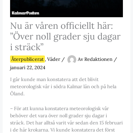
Nu är våren officiellt här:
”Över noll grader sju dagar
i sträck”
Återpublicerat
,
Väder
/
Av
Redaktionen
/
januari 22, 2024
I går kunde man konstatera att det blivit
meteorologisk vår i södra Kalmar län och på hela
Öland.
– För att kunna konstatera meteorologisk vår
behöver det vara över noll grader sju dagar i
sträck. Det har alltså varit vår sedan den 15 februari
i de här krokarna. Vi kunde konstatera det först