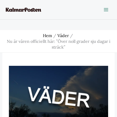
Hoppa
till
innehåll
Hem
Väder
Nu är våren officiellt här: ”Över noll grader sju dagar i
sträck”