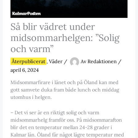
Så blir vädret under
midsommarhelgen: ”Solig
och varm”
Återpublicerat
,
Väder
/
Av
Redaktionen
/
april 6, 2024
Midsommarfirare i länet och på Öland kan med
gott samvete duka fram både lunch och middag
utomhus i helgen.
– Det vi ser är en riktigt solig och varm
midsommarhelg framför oss. På midsommarafton
blir det en temperatur mellan 24-28 grader i
Kalmar län. Öland får något lägre temperatur med