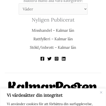
Bläddra bland alla våra kategorier:
Nyligen Publicerat
Misshandel – Kalmar län
Rattfylleri – Kalmar län
Stöld/inbrott – Kalmar län
Vi värdesätter din integritet
KalmarPosten är en modern lokalnyhetstidning på nätet. Med
Vi använder cookies för att förbättra din surfupplevelse,
fokus på Kalmarregionen, men också med blick för det större