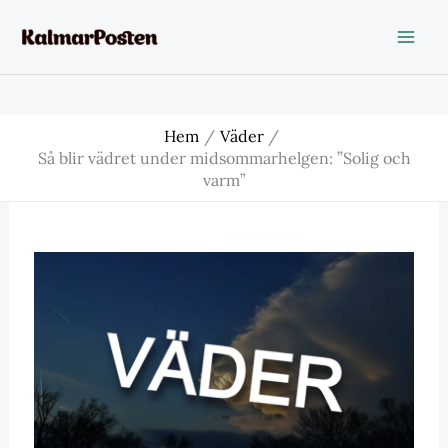
Hoppa
till
innehåll
Hem
Väder
Så blir vädret under midsommarhelgen: ”Solig och
varm”