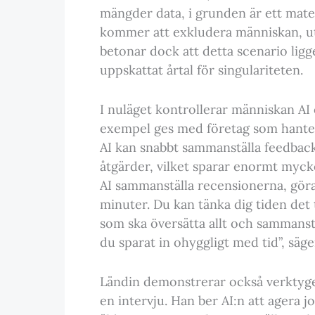
mängder data, i grunden är ett mate
kommer att exkludera människan, ut
betonar dock att detta scenario ligg
uppskattat årtal för singulariteten.
I nuläget kontrollerar människan AI 
exempel ges med företag som hanter
AI kan snabbt sammanställa feedback
åtgärder, vilket sparar enormt myck
AI sammanställa recensionerna, göra 
minuter. Du kan tänka dig tiden det 
som ska översätta allt och sammanstäl
du sparat in ohyggligt med tid”, säge
Ländin demonstrerar också verktyge
en intervju. Han ber AI:n att agera jo