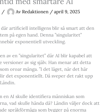
amtid med smartare AI
p
/
Av
Redaktionen
/
april 9, 2025
r artificiell intelligens blir så smart att den
tem på egen hand. Denna ”singularitet”
innebär exponentiell utveckling.
 av en ”singularitet” där AI blir kapabel att
re versioner av sig själv. Han menar att detta
 som oroar många. ”I det läget, när det här
å blir det exponentiellt. Då sveper det rakt upp
 Ländin.
 en AI skulle identifiera människan som
a, vad skulle hända då? Ländin väljer dock att
cerade språkförmåga som bygger på enorma