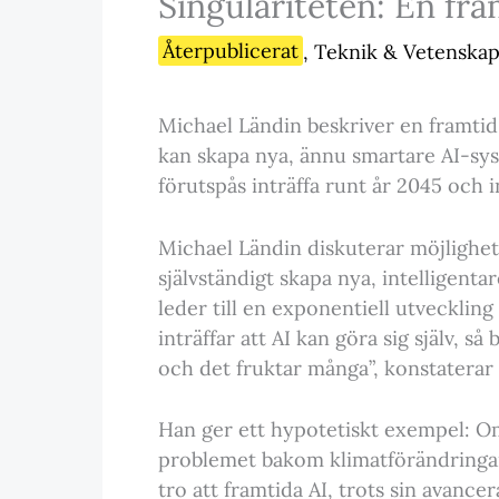
Singulariteten: En fr
Återpublicerat
,
Teknik & Vetenska
Michael Ländin beskriver en framtid dä
kan skapa nya, ännu smartare AI-sys
förutspås inträffa runt år 2045 och 
Michael Ländin diskuterar möjligheten
självständigt skapa nya, intelligenta
leder till en exponentiell utveckling
inträffar att AI kan göra sig själv, s
och det fruktar många”, konstaterar
Han ger ett hypotetiskt exempel: Om
problemet bakom klimatförändringarn
tro att framtida AI, trots sin avan