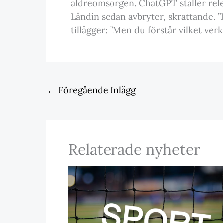
äldreomsorgen. ChatGPT ställer rel
Ländin sedan avbryter, skrattande. ”J
tillägger: ”Men du förstår vilket verk
←
Föregående Inlägg
Relaterade nyheter