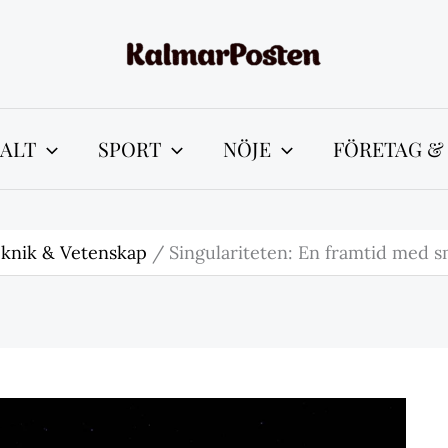
ALT
SPORT
NÖJE
FÖRETAG &
knik & Vetenskap
Singulariteten: En framtid med s