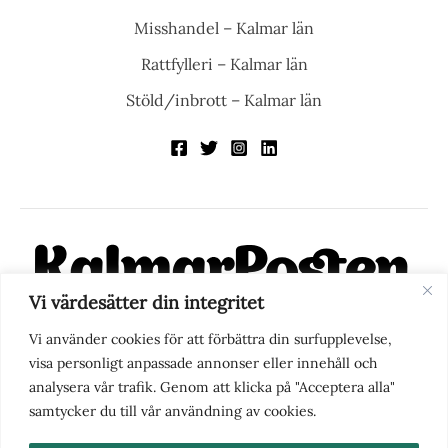
Misshandel – Kalmar län
Rattfylleri – Kalmar län
Stöld/inbrott – Kalmar län
Vi värdesätter din integritet
KalmarPosten är en modern lokalnyhetstidning på nätet. Med
Vi använder cookies för att förbättra din surfupplevelse,
fokus på Kalmarregionen, men också med blick för det större
visa personligt anpassade annonser eller innehåll och
perspektivet, vill vi vara din självklara kanal för nyheter,
analysera vår trafik. Genom att klicka på "Acceptera alla"
berättelser och engagemang. KalmarPosten grundades 1988 och
samtycker du till vår användning av cookies.
fick nya ägare 2025.