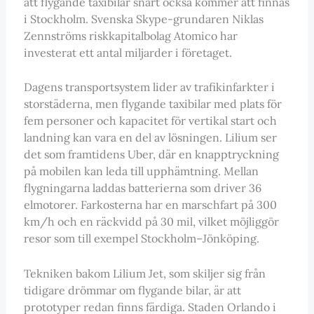
att flygande taxibilar snart också kommer att finnas
i Stockholm. Svenska Skype-grundaren Niklas
Zennströms riskkapitalbolag Atomico har
investerat ett antal miljarder i företaget.
Dagens transportsystem lider av trafikinfarkter i
storstäderna, men flygande taxibilar med plats för
fem personer och kapacitet för vertikal start och
landning kan vara en del av lösningen. Lilium ser
det som framtidens Uber, där en knapptryckning
på mobilen kan leda till upphämtning. Mellan
flygningarna laddas batterierna som driver 36
elmotorer. Farkosterna har en marschfart på 300
km/h och en räckvidd på 30 mil, vilket möjliggör
resor som till exempel Stockholm–Jönköping.
Tekniken bakom Lilium Jet, som skiljer sig från
tidigare drömmar om flygande bilar, är att
prototyper redan finns färdiga. Staden Orlando i