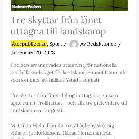
Tre skyttar från länet
uttagna till landskamp
Återpublicerat
,
Sport
/
Av
Redaktionen
/
december 29, 2023
I helgen arrangerades uttagning för nationella
korthållslandslaget för landskampen mot Danmark
som kommer att hållas i Ystad i augusti.
Tre skyttar från länet deltog i uttagningen som
ägde rum i Trollhättan – och alla tre gick vidare till
landskampen i augusti.
Mathilda Hjelm från Kalmar/Läckeby sköt sig
vidare i juniorklassen. Håkan Hertzman från