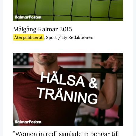
Målgång Kalmar 2015
Återpublicerat
,
Sport
/ By
Redaktionen
”Women in red” samlade in pengar till