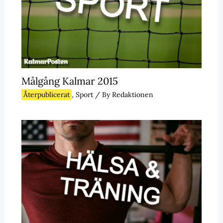
Målgång Kalmar 2015
Återpublicerat
,
Sport
/ By
Redaktionen