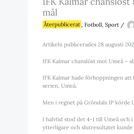
IFK Kalmar chanslöst 
mål
Återpublicerat
,
Fotboll
,
Sport
/
Artikeln publicerades 28 augusti 202
IFK Kalmar chanslöst mot Umeå – slä
IFK Kalmar hade förhoppningen att 
serien, Umeå.
Men i regnet på Gröndals IP körde U
I halvtid stod det 4-1 till Umeå och 
ytterligare och slutresultatet kunde ti