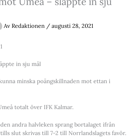
mot Umeå – släppte in sju
Av
Redaktionen
/
augusti 28, 2021
1
ppte in sju mål
kunna minska poängskillnaden mot ettan i
meå totalt över IFK Kalmar.
i den andra halvleken sprang bortalaget ifrån
lls slut skrivas till 7-2 till Norrlandslagets favör.