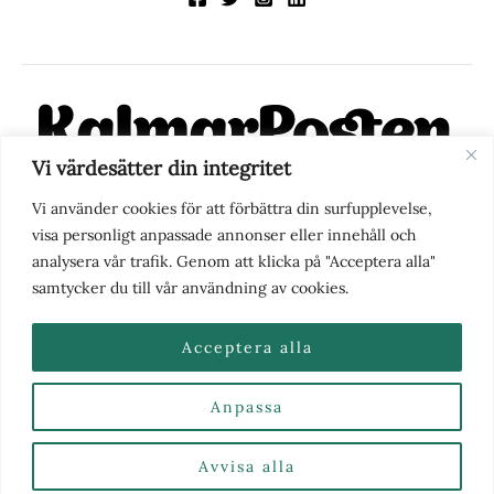
Vi värdesätter din integritet
KalmarPosten är en modern lokalnyhetstidning på nätet. Med
Vi använder cookies för att förbättra din surfupplevelse,
fokus på Kalmarregionen, men också med blick för det större
visa personligt anpassade annonser eller innehåll och
perspektivet, vill vi vara din självklara kanal för nyheter,
analysera vår trafik. Genom att klicka på "Acceptera alla"
berättelser och engagemang. KalmarPosten grundades 1988 och
samtycker du till vår användning av cookies.
fick nya ägare 2025.
Acceptera alla
Anpassa
Nyhetstips eller frågor?
Kontakta oss
| Copyright ©
2026 | Kalmarposten.se |
Se alla Kategorier & Ämnen
här
Avvisa alla