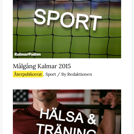
Målgång Kalmar 2015
Återpublicerat
,
Sport
/ By
Redaktionen