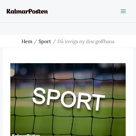
Hoppa
till
innehåll
Hem
Sport
Då invigs ny discgolfbana