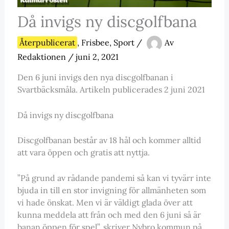
Då invigs ny discgolfbana
Återpublicerat
,
Frisbee
,
Sport
/
Av
Redaktionen
/
juni 2, 2021
Den 6 juni invigs den nya discgolfbanan i
Svartbäcksmåla. Artikeln publicerades 2 juni 2021
Då invigs ny discgolfbana
Discgolfbanan består av 18 hål och kommer alltid
att vara öppen och gratis att nyttja.
”På grund av rådande pandemi så kan vi tyvärr inte
bjuda in till en stor invigning för allmänheten som
vi hade önskat. Men vi är väldigt glada över att
kunna meddela att från och med den 6 juni så är
banan öppen för spel”, skriver Nybro kommun på