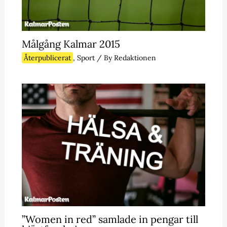
Målgång Kalmar 2015
Återpublicerat
,
Sport
/ By
Redaktionen
”Women in red” samlade in pengar till