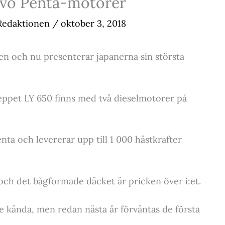
lvo Penta-motorer
Redaktionen
/
oktober 3, 2018
len och nu presenterar japanerna sin största
eppet LY 650 finns med två dieselmotorer på
ta och levererar upp till 1 000 hästkrafter
 och det bågformade däcket är pricken över i:et.
te kända, men redan nästa år förväntas de första