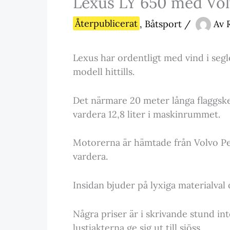
Lexus LY 650 med Vo
Återpublicerat
,
Båtsport
/
Av
Lexus har ordentligt med vind i seg
modell hittills.
Det närmare 20 meter långa flaggsk
vardera 12,8 liter i maskinrummet.
Motorerna är hämtade från Volvo Pen
vardera.
Insidan bjuder på lyxiga materialval
Några priser är i skrivande stund in
lustjakterna ge sig ut till sjöss.