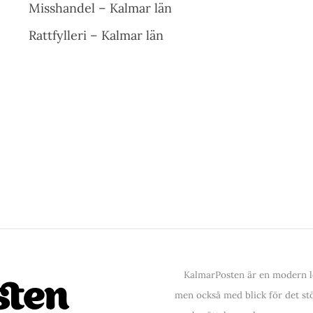
Misshandel – Kalmar län
Rattfylleri – Kalmar län
KalmarPosten är en modern lo
men också med blick för det stör