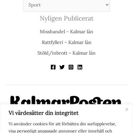
Nyligen Publicerat
Misshandel – Kalmar län
Rattfylleri – Kalmar län
Stöld/inbrott – Kalmar län
Vi värdesätter din integritet
KalmarPosten är en modern lokalnyhetstidning på nätet. Med
Vi använder cookies för att förbättra din surfupplevelse,
fokus på Kalmarregionen, men också med blick för det större
visa personligt anpassade annonser eller innehåll och
perspektivet, vill vi vara din självklara kanal för nyheter,