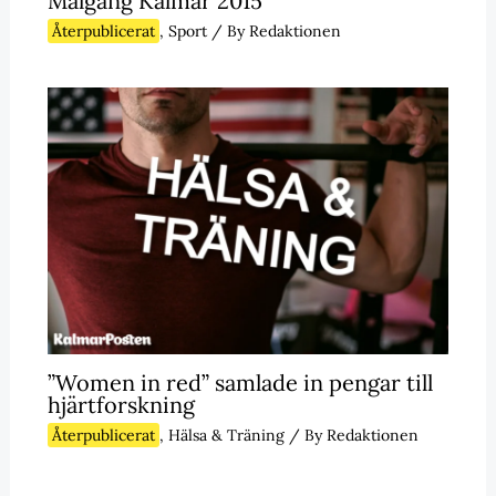
Målgång Kalmar 2015
Återpublicerat
,
Sport
/ By
Redaktionen
”Women in red” samlade in pengar till
hjärtforskning
Återpublicerat
,
Hälsa & Träning
/ By
Redaktionen