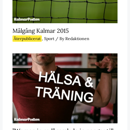
Målgång Kalmar 2015
Återpublicerat
,
Sport
/ By
Redaktionen