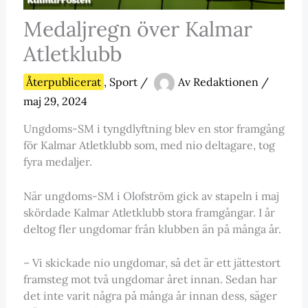
Medaljregn över Kalmar
Atletklubb
Återpublicerat
,
Sport
/
Av
Redaktionen
/
maj 29, 2024
Ungdoms-SM i tyngdlyftning blev en stor framgång
för Kalmar Atletklubb som, med nio deltagare, tog
fyra medaljer.
När ungdoms-SM i Olofström gick av stapeln i maj
skördade Kalmar Atletklubb stora framgångar. I år
deltog fler ungdomar från klubben än på många år.
– Vi skickade nio ungdomar, så det är ett jättestort
framsteg mot två ungdomar året innan. Sedan har
det inte varit några på många år innan dess, säger