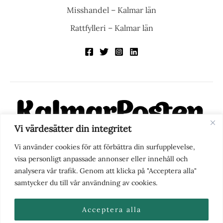
Misshandel – Kalmar län
Rattfylleri – Kalmar län
Vi värdesätter din integritet
KalmarPosten är en modern lokalnyhetstidning på nätet. Med
Vi använder cookies för att förbättra din surfupplevelse,
fokus på Kalmarregionen, men också med blick för det större
visa personligt anpassade annonser eller innehåll och
perspektivet, vill vi vara din självklara kanal för nyheter,
analysera vår trafik. Genom att klicka på "Acceptera alla"
berättelser och engagemang. KalmarPosten grundades 1988 och
samtycker du till vår användning av cookies.
fick nya ägare 2025.
Acceptera alla