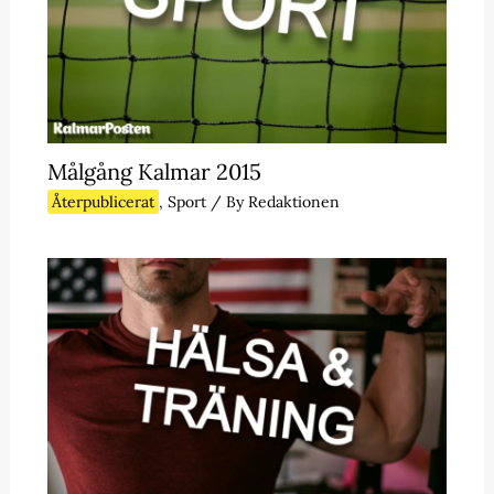
Målgång Kalmar 2015
Återpublicerat
,
Sport
/ By
Redaktionen