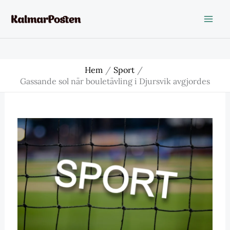
Hoppa
till
innehåll
Hem
Sport
Gassande sol när bouletävling i Djursvik avgjordes