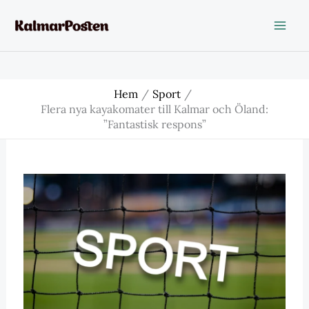
Hoppa
till
innehåll
Hem
Sport
Flera nya kayakomater till Kalmar och Öland:
”Fantastisk respons”