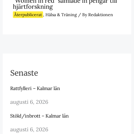
”Women in red” samlade in pengar till
hjärtforskning
Återpublicerat
,
Hälsa & Träning
/ By
Redaktionen
Senaste
Rattfylleri – Kalmar län
augusti 6, 2026
Stöld/inbrott – Kalmar län
augusti 6, 2026