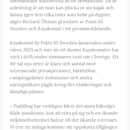
obemannade stationerna än de bemannade. En av
anledning är att man kan plocka ut sin kajak och
lämna igen den vilka tider som helst på dygnet,
säger Richard Öhman grundare av Point 65
Sweden och Kayakomat i ett pressmeddelande.
Kayakomat by Point 65 Sweden lanserades under
våren 2021 och mer än ett dussin Kayakomater har
varit i drift under sommaren runt om i Sverige. Ett
40-tal nya orter är klara och samtal med
intresserade privatpersoner, båtklubbar,
campingplatser, kommuner och andra
näringsidkare pågår kring fler etableringar och
lämpliga platser.
– Paddling har verkligen blivit det stora folknöjet.
Både pandemin, lust att röra på sig och en ökande
miljömedvetenhet bidrar till det ökande intresset.
Vi tror att många kommer att uppskatta tillgången