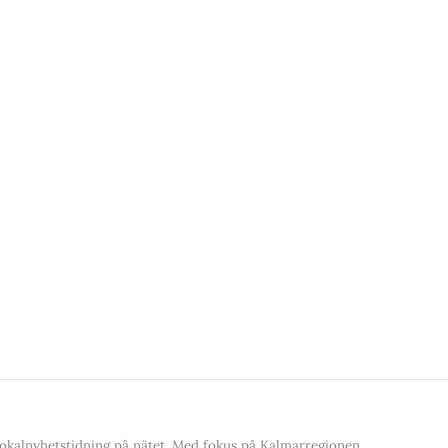
kalnyhetstidning på nätet. Med fokus på Kalmarregionen,