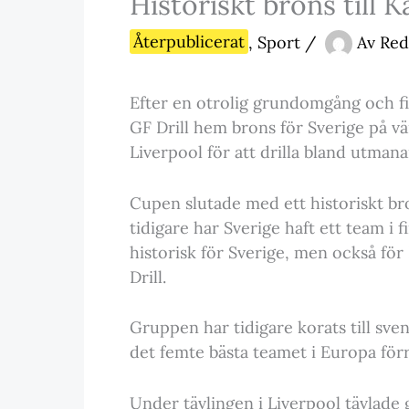
Historiskt brons till 
Återpublicerat
,
Sport
/
Av
Red
Efter en otrolig grundomgång och fi
GF Drill hem brons för Sverige på värl
Liverpool för att drilla bland utmana
Cupen slutade med ett historiskt bro
tidigare har Sverige haft ett team i 
historisk för Sverige, men också för
Drill.
Gruppen har tidigare korats till sve
det femte bästa teamet i Europa förr
Under tävlingen i Liverpool tävlade 