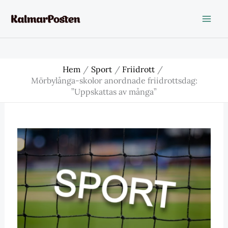
Hoppa
till
innehåll
Hem
Sport
Friidrott
Mörbylånga-skolor anordnade friidrottsdag:
”Uppskattas av många”