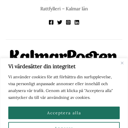
Rattfylleri – Kalmar län
Vi värdesätter din integritet
KalmarPosten är en modern lokalnyhetstidning på nätet. Med
Vi använder cookies för att förbättra din surfupplevelse,
fokus på Kalmarregionen, men också med blick för det större
visa personligt anpassade annonser eller innehåll och
perspektivet, vill vi vara din självklara kanal för nyheter,
analysera vår trafik. Genom att klicka på "Acceptera alla"
berättelser och engagemang. KalmarPosten grundades 1988 och
samtycker du till vår användning av cookies.
fick nya ägare 2025.
Acceptera alla