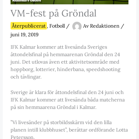
VM-fest på Gröndal
Återpublicerat
,
Fotboll
/
Av
Redaktionen
/
juni 19, 2019
IFK Kalmar kommer att livesända Sveriges
åttondelsfinal på hemmaarenan Gröndal den 24
juni. Det utlovas även ett aktivitetsområde med
hoppborg, lotterier, hinderbana, speedshooting
och tävlingar.
Sverige är klara för åttondelsfinal den 24 juni och
IFK Kalmar kommer att livesända båda matcherna
på sin hemmaarena Gröndal i Kalmar.
”Vi livesänder på storbildsskärm vid den lilla
planen intill klubbhuset”, berättar ordförande Lotta
Petersson.