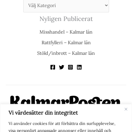
Nyligen Publicerat
Misshandel – Kalmar län
Rattfylleri – Kalmar län
Stöld/inbrott – Kalmar län
Vi värdesätter din integritet
KalmarPosten är en modern lokalnyhetstidning på nätet. Med
Vi använder cookies för att förbättra din surfupplevelse,
fokus på Kalmarregionen, men också med blick för det större
visa personligt anpassade annonser eller innehåll och
perspektivet, vill vi vara din självklara kanal för nyheter,