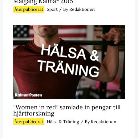
Målgång Kalmar 2015
Återpublicerat
,
Sport
/ By
Redaktionen
”Women in red” samlade in pengar till
hjärtforskning
Återpublicerat
,
Hälsa & Träning
/ By
Redaktionen