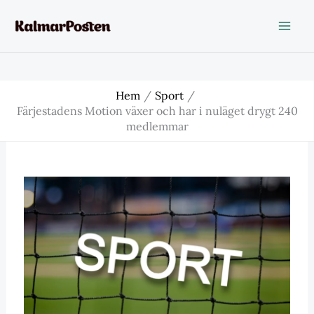
Hoppa
till
innehåll
Hem
Sport
Färjestadens Motion växer och har i nuläget drygt 240
medlemmar