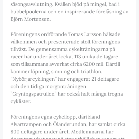
säsongsavslutning. Kvällen bjöd på mingel, bad i
bubbelpoolerna och en inspirerande föreläsning av
Björn Mortensen.
Föreningens ordförande Tomas Larsson hälsade
välkommen och presenterade stolt föreningens
tillväxt. De gemensamma cykelträningarna på
racer har under året lockat 113 unika deltagare
som tillsammans avverkat cirka 6200 mil. Därtill
kommer löpning, simning och triathlon.
”Nybörjarcyklingen” har engagerat 21 deltagare
och den tidiga morgonträningen
”Gryningspatrullen” har också haft många trogna
cyklister.
Föreningens egna cykellopp, däribland
Alvartrampen och Ölandsrundan, har samlat cirka
800 deltagare under året. Medlemmarna har
dessutom visat prov på stor uthållighet genom att