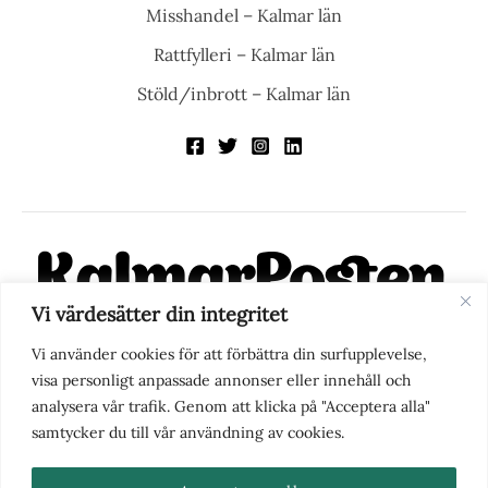
Misshandel – Kalmar län
Rattfylleri – Kalmar län
Stöld/inbrott – Kalmar län
Vi värdesätter din integritet
KalmarPosten är en modern lokalnyhetstidning på nätet. Med
Vi använder cookies för att förbättra din surfupplevelse,
fokus på Kalmarregionen, men också med blick för det större
visa personligt anpassade annonser eller innehåll och
perspektivet, vill vi vara din självklara kanal för nyheter,
analysera vår trafik. Genom att klicka på "Acceptera alla"
berättelser och engagemang. KalmarPosten grundades 1988 och
samtycker du till vår användning av cookies.
fick nya ägare 2025.