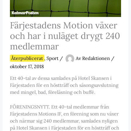
Färjestadens Motion växer
och har i nuläget drygt 240
medlemmar
Återpublicerat
,
Sport
/
Av
Redaktionen
/
oktober 17, 2018
Ett 40-tal av dessa samlades på Hotel Skansen i
Färjestaden för en höstträff och säsongsavslutning
med mingel, bad, föreläsning och buffé.
FÖRENINGSNYTT. Ett 40-tal medlemmar från
Färjestadens Motions IF, en förening som nu växer
och närmar sig 240 medlemmar, samlades nyligen
på Hotel Skansen i Färjestaden för en höstträff och