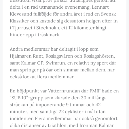
delta i en rad utmanande evenemang. Lennart
Klevesund fullföljde för andra året i rad en Svensk
Klassiker och kastade sig dessutom helgen efter in
i Tjurruset i Stockholm, ett 12 kilometer långt
hinderlopp i träskmark.
Andra medlemmar har deltagit i lopp som
Hjälmaren Runt, Roslagsvåren och Roslagshösten,
samt Kalmar GP. Swimrun, en relativt ny sport där
man springer på öar och simmar mellan dem, har
också lockat flera medlemmar.
En höjdpunkt var Vätternrundan där FMIF hade en
”SUB 10”-grupp som klarade den 30 mil långa
sträckan på imponerande 9 timmar och 42
minuter, med samtliga 22 cyklister i mål utan
incidenter. Flera medlemmar har också genomfört
olika distanser av triathlon, med Ironman Kalmar